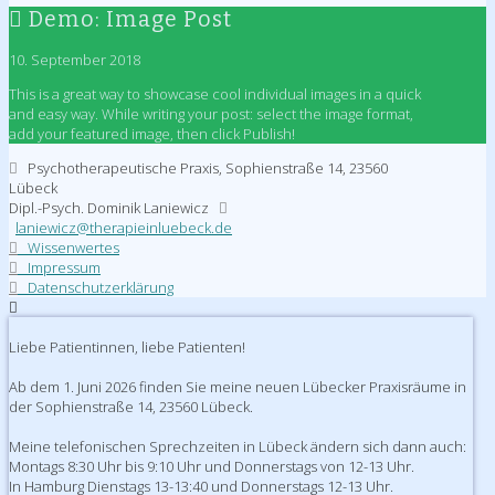
Demo: Image Post
10. September 2018
This is a great way to showcase cool individual images in a quick
and easy way. While writing your post: select the image format,
add your featured image, then click Publish!
Psychotherapeutische Praxis, Sophienstraße 14, 23560
Lübeck
Dipl.-Psych. Dominik Laniewicz
laniewicz@therapieinluebeck.de
Wissenwertes
Impressum
Datenschutzerklärung
Liebe Patientinnen, liebe Patienten!
Ab dem 1. Juni 2026 finden Sie meine neuen Lübecker Praxisräume in
der Sophienstraße 14, 23560 Lübeck.
Meine telefonischen Sprechzeiten in Lübeck ändern sich dann auch:
Montags 8:30 Uhr bis 9:10 Uhr und Donnerstags von 12-13 Uhr.
In Hamburg Dienstags 13-13:40 und Donnerstags 12-13 Uhr.